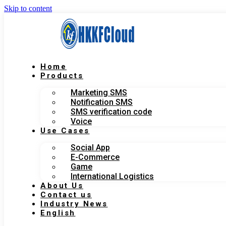
Skip to content
Home
Products
Marketing SMS
Notification SMS
SMS verification code
Voice
Use Cases
Social App
E-Commerce
Game
International Logistics
About Us
Contact us
Industry News
English