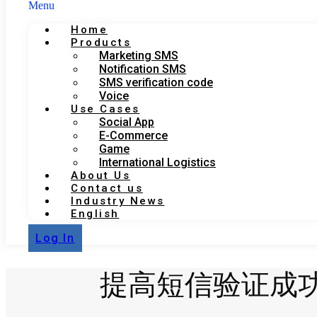
Menu
Home
Products
Marketing SMS
Notification SMS
SMS verification code
Voice
Use Cases
Social App
E-Commerce
Game
International Logistics
About Us
Contact us
Industry News
English
Log In
提高短信验证成