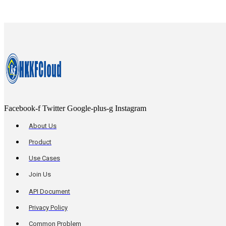
Facebook-f
Twitter
Google-plus-g
Instagram
About Us
Product
Use Cases
Join Us
API Document
Privacy Policy
Common Problem