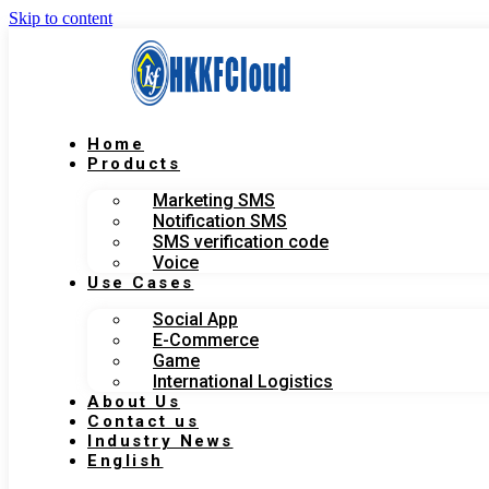
Skip to content
Home
Products
Marketing SMS
Notification SMS
SMS verification code
Voice
Use Cases
Social App
E-Commerce
Game
International Logistics
About Us
Contact us
Industry News
English