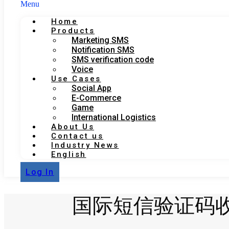
Menu
Home
Products
Marketing SMS
Notification SMS
SMS verification code
Voice
Use Cases
Social App
E-Commerce
Game
International Logistics
About Us
Contact us
Industry News
English
Log In
国际短信验证码