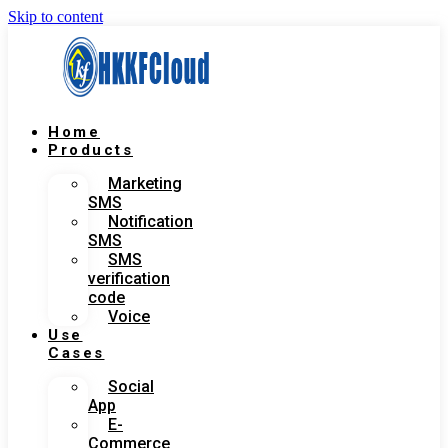
Skip to content
Home
Products
Marketing
SMS
Notification
SMS
SMS
verification
code
Voice
Use
Cases
Social
App
E-
Commerce