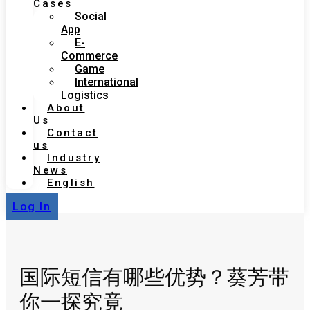
Cases
Social
App
E-
Commerce
Game
International
Logistics
About
Us
Contact
us
Industry
News
English
Log In
国际短信有哪些优势？葵芳带
你一探究竟