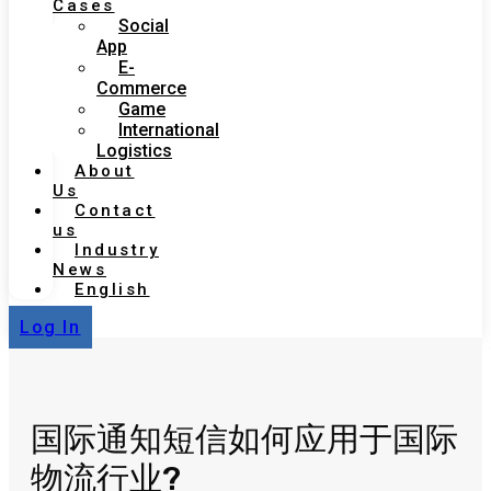
Cases
Social
App
E-
Commerce
Game
International
Logistics
About
Us
Contact
us
Industry
News
English
Log In
国际通知短信如何应用于国际
物流行业?