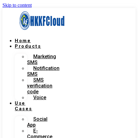
Skip to content
Home
Products
Marketing
SMS
Notification
SMS
SMS
verification
code
Voice
Use
Cases
Social
App
E-
Commerce