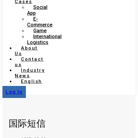
Cases
Social
App
E-
Commerce
Game
International
Logistics
About
Us
Contact
us
Industry
News
English
Log In
国际短信