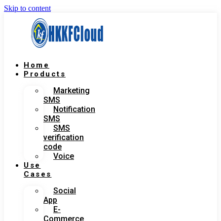
Skip to content
Home
Products
Marketing
SMS
Notification
SMS
SMS
verification
code
Voice
Use
Cases
Social
App
E-
Commerce