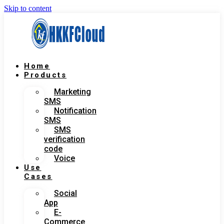
Skip to content
Home
Products
Marketing
SMS
Notification
SMS
SMS
verification
code
Voice
Use
Cases
Social
App
E-
Commerce