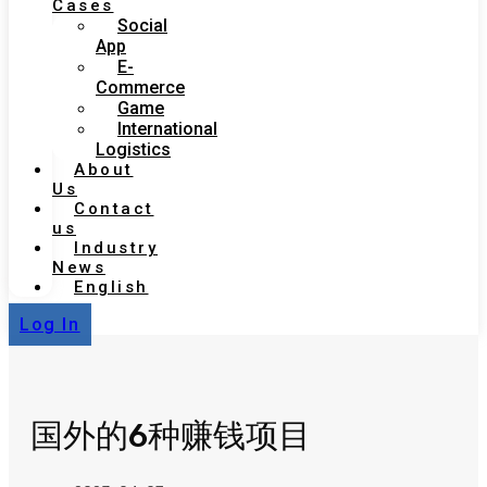
Cases
Social
App
E-
Commerce
Game
International
Logistics
About
Us
Contact
us
Industry
News
English
Log In
国外的6种赚钱项目