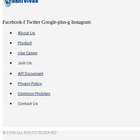
Facebook-f
Twitter
Google-plus-g
Instagram
About Us
Product
Use Cases
Join Us
API Document
Privacy Policy
Common Problem
Contact Us
© 2018 ALL RIGHTS RESERVED​