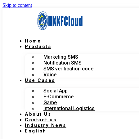
Skip to content
Home
Products
Marketing SMS
Notification SMS
SMS verification code
Voice
Use Cases
Social App
E-Commerce
Game
International Logistics
About Us
Contact us
Industry News
English