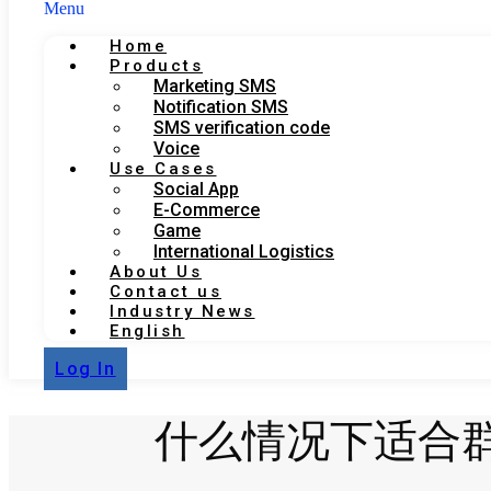
Menu
Home
Products
Marketing SMS
Notification SMS
SMS verification code
Voice
Use Cases
Social App
E-Commerce
Game
International Logistics
About Us
Contact us
Industry News
English
Log In
什么情况下适合