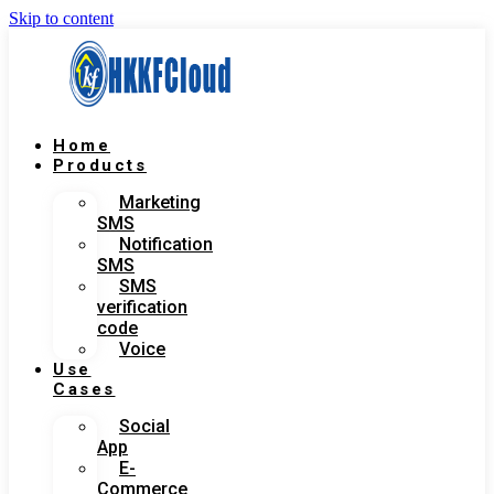
Skip to content
Home
Products
Marketing
SMS
Notification
SMS
SMS
verification
code
Voice
Use
Cases
Social
App
E-
Commerce