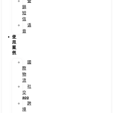
營
銷
短
信
语
音
使
用
案
例
國
際
物
流
社
交
app
跨
境