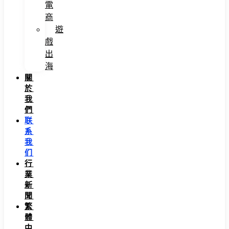
電
商
遊
戲
出
海
關
於
我
們
联
系
我
们
行
業
新
聞
繁
體
中