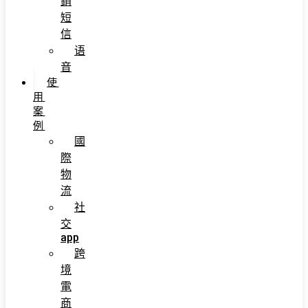
銷
短
信
语
音
使
用
案
例
國
際
物
流
社
交
app
跨
境
電
商