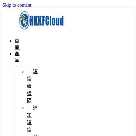
Skip to content
首
頁
產
品
短
信
驗
證
碼
通
知
短
信