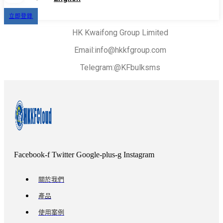
立即登錄
HK Kwaifong Group Limited
Email:info@hkkfgroup.com
Telegram:@KFbulksms
Facebook-f
Twitter
Google-plus-g
Instagram
關於我們
產品
使用案例