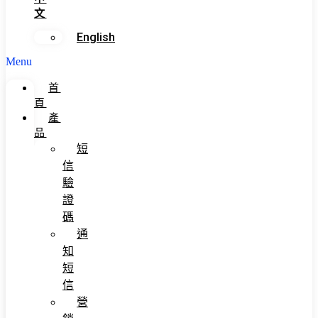
文
English
Menu
首
頁
產
品
短
信
驗
證
碼
通
知
短
信
營