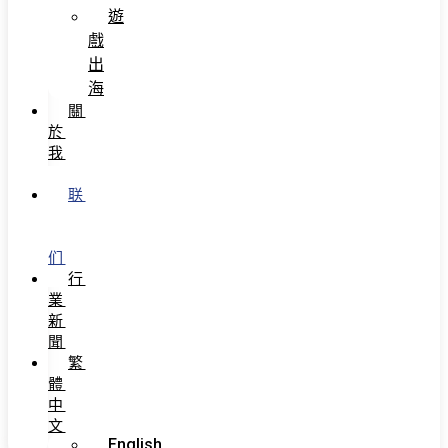
遊
戲
出
海
關
於
我
們
联
系
我
们
行
業
新
聞
繁
體
中
文
English