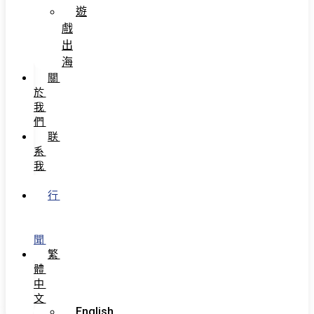
遊
戲
出
海
關
於
我
們
联
系
我
们
行
業
新
聞
繁
體
中
文
English