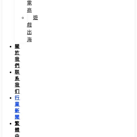
電
商
遊
戲
出
海
關
於
我
們
联
系
我
们
行
業
新
聞
繁
體
中