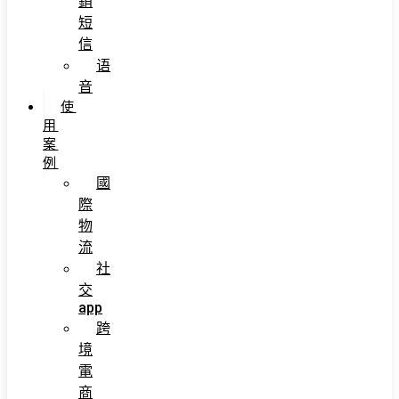
銷
短
信
语
音
使
用
案
例
國
際
物
流
社
交
app
跨
境
電
商