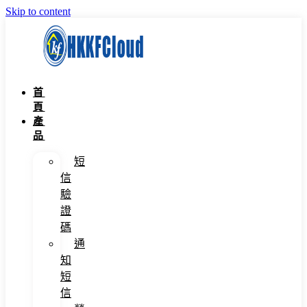
Skip to content
首
頁
產
品
短
信
驗
證
碼
通
知
短
信