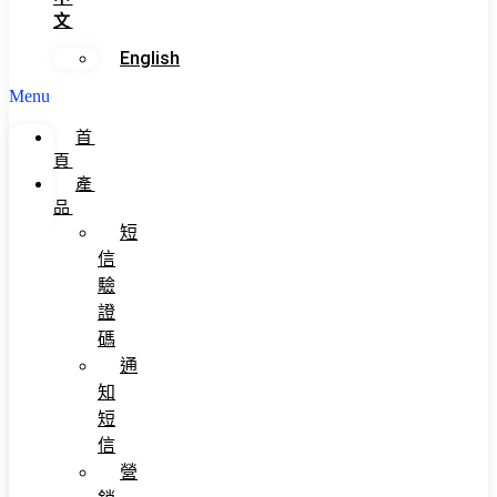
文
English
Menu
首
頁
產
品
短
信
驗
證
碼
通
知
短
信
營