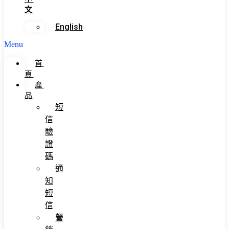
文
English
Menu
首
頁
產
品
短
信
驗
證
碼
通
知
短
信
營