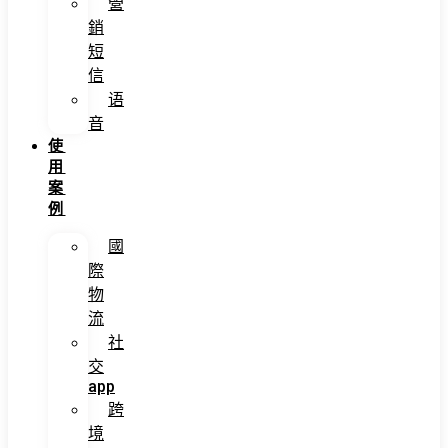
營
銷
短
信
语
音
使
用
案
例
國
際
物
流
社
交
app
跨
境