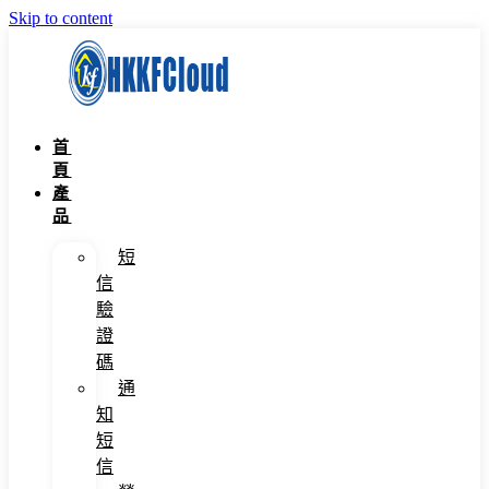
Skip to content
首
頁
產
品
短
信
驗
證
碼
通
知
短
信