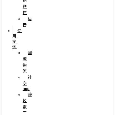
銷
短
信
语
音
使
用
案
例
國
際
物
流
社
交
app
跨
境
電
商