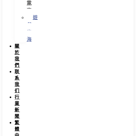
電
商
遊
戲
出
海
關
於
我
們
联
系
我
们
行
業
新
聞
繁
體
中