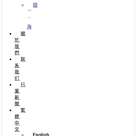
遊
戲
出
海
關
於
我
們
联
系
我
们
行
業
新
聞
繁
體
中
文
English